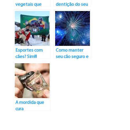
vegetais que
dentição do seu
ajudam na
melhor amigo:
nutrição dos cães
como limpar os
dentes dos cães
Esportes com
Como manter
cães? Sim!!!
seu cão seguro e
à vontade com
fogos de artifício
A mordida que
cura