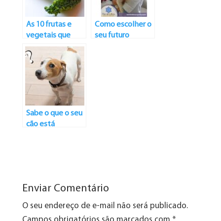
As 10 frutas e
Como escolher o
vegetais que
seu futuro
ajudam na
melhor amigo?
nutrição dos cães
Raças: Poodle
Toy
Sabe o que o seu
cão está
pensando?
Enviar Comentário
O seu endereço de e-mail não será publicado.
Campos obrigatórios são marcados com
*