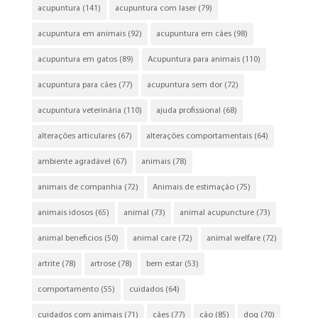
acupuntura
(141)
acupuntura com laser
(79)
acupuntura em animais
(92)
acupuntura em cães
(98)
acupuntura em gatos
(89)
Acupuntura para animais
(110)
acupuntura para cães
(77)
acupuntura sem dor
(72)
acupuntura veterinária
(110)
ajuda profissional
(68)
alterações articulares
(67)
alterações comportamentais
(64)
ambiente agradável
(67)
animais
(78)
animais de companhia
(72)
Animais de estimação
(75)
animais idosos
(65)
animal
(73)
animal acupuncture
(73)
animal beneficios
(50)
animal care
(72)
animal welfare
(72)
artrite
(78)
artrose
(78)
bem estar
(53)
comportamento
(55)
cuidados
(64)
cuidados com animais
(71)
cães
(77)
cão
(85)
dog
(70)