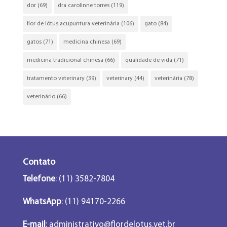
dor
(69)
dra carolinne torres
(119)
flor de lótus acupuntura veterinária
(106)
gato
(84)
gatos
(71)
medicina chinesa
(69)
medicina tradicional chinesa
(66)
qualidade de vida
(71)
tratamento veterinary
(39)
veterinary
(44)
veterinária
(78)
veterinário
(66)
Contato
Telefone
: (11) 3582-7804
WhatsApp
: (11) 94170-2266
E-mail
:
administrativo@flordelotus.vet.br