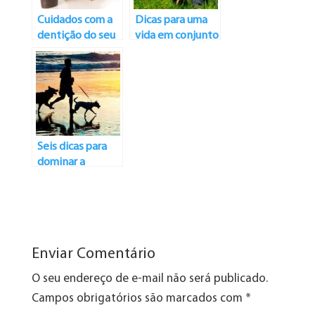
Cuidados com a
Dicas para uma
dentição do seu
vida em conjunto
melhor amigo:
mais saudável
como limpar os
dentes dos cães
Seis dicas para
dominar a
caminhada do
cão
Enviar Comentário
O seu endereço de e-mail não será publicado.
Campos obrigatórios são marcados com
*