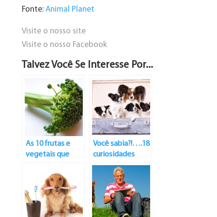
Fonte:
Animal Planet
Visite o nosso site
Visite o nosso Facebook
Talvez Você Se Interesse Por...
As 10 frutas e
Você sabia?!….18
vegetais que
curiosidades
ajudam na
sobre cachorros
nutrição dos cães