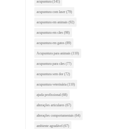
acupuntura
(141)
acupuntura com laser
(79)
acupuntura em animais
(92)
acupuntura em cães
(98)
acupuntura em gatos
(89)
Acupuntura para animais
(110)
acupuntura para cães
(77)
acupuntura sem dor
(72)
acupuntura veterinária
(110)
ajuda profissional
(68)
alterações articulares
(67)
alterações comportamentais
(64)
ambiente agradável
(67)