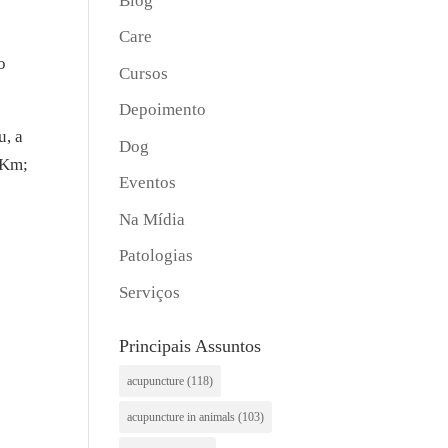
Blog
Care
o
Cursos
Depoimento
u, a
Dog
 Km;
Eventos
Na Mídia
Patologias
Serviços
Principais Assuntos
acupuncture
(118)
acupuncture in animals
(103)