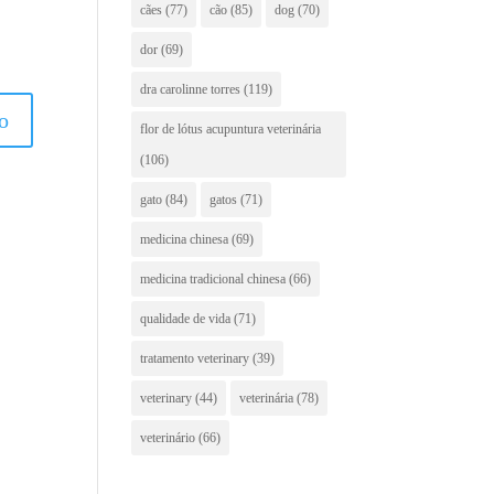
cães
(77)
cão
(85)
dog
(70)
dor
(69)
dra carolinne torres
(119)
flor de lótus acupuntura veterinária
(106)
gato
(84)
gatos
(71)
medicina chinesa
(69)
medicina tradicional chinesa
(66)
qualidade de vida
(71)
tratamento veterinary
(39)
veterinary
(44)
veterinária
(78)
veterinário
(66)