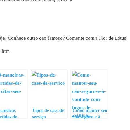
 hoje! Conhece outro cão famoso? Comente com a Flor de Lótus!
2.htm
maneiras
Tipos de cães de
Como manter seu
rtidas de
serviço
cão seguro e à
citar seu cão
vontade com
fogos de artifício