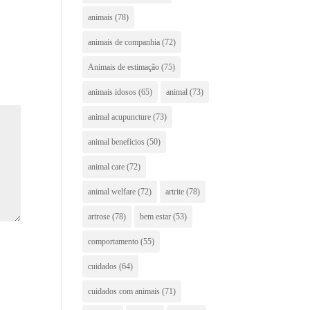
animais
(78)
animais de companhia
(72)
Animais de estimação
(75)
animais idosos
(65)
animal
(73)
animal acupuncture
(73)
animal beneficios
(50)
animal care
(72)
animal welfare
(72)
artrite
(78)
artrose
(78)
bem estar
(53)
comportamento
(55)
cuidados
(64)
cuidados com animais
(71)