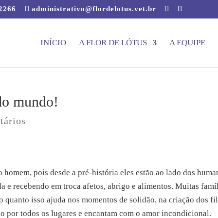
-2266
administrativo@flordelotus.vet.br
INÍCIO
A FLOR DE LÓTUS
A EQUIPE
do mundo!
tários
 homem, pois desde a pré-história eles estão ao lado dos huma
 e recebendo em troca afetos, abrigo e alimentos. Muitas famí
 quanto isso ajuda nos momentos de solidão, na criação dos fi
tão por todos os lugares e encantam com o amor incondicional.