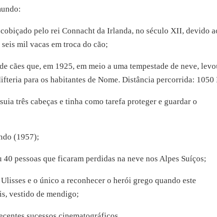
mundo:
obiçado pelo rei Connacht da Irlanda, no século XII, devido a
seis mil vacas em troca do cão;
de cães que, em 1925, em meio a uma tempestade de neve, levo
difteria para os habitantes de Nome. Distância percorrida: 1050
ia três cabeças e tinha como tarefa proteger e guardar o
ndo (1957);
40 pessoas que ficaram perdidas na neve nos Alpes Suíços;
Ulisses e o único a reconhecer o herói grego quando este
is, vestido de mendigo;
recentes sucessos cinematográficos.