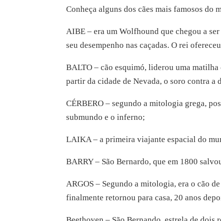
Conheça alguns dos cães mais famosos do 
AIBE – era um Wolfhound que chegou a ser c
seu desempenho nas caçadas. O rei ofereceu 
BALTO – cão esquimó, liderou uma matilha 
partir da cidade de Nevada, o soro contra a 
CÉRBERO – segundo a mitologia grega, possu
submundo e o inferno;
LAIKA – a primeira viajante espacial do mu
BARRY – São Bernardo, que em 1800 salvou 
ARGOS – Segundo a mitologia, era o cão de 
finalmente retornou para casa, 20 anos depo
Beethoven – São Bernando, estrela de dois 