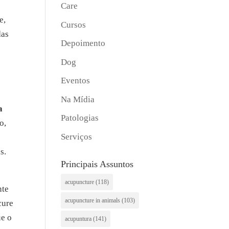
Care
e,
Cursos
das
Depoimento
Dog
Eventos
Na Mídia
a
Patologias
o,
Serviços
s.
Principais Assuntos
acupuncture
(118)
nte
acupuncture in animals
(103)
cure
ue o
acupuntura
(141)