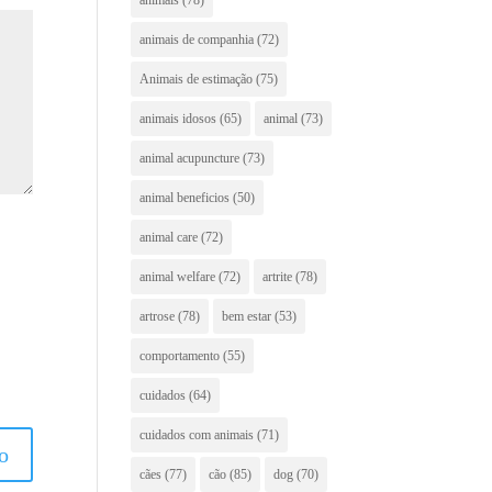
animais de companhia
(72)
Animais de estimação
(75)
animais idosos
(65)
animal
(73)
animal acupuncture
(73)
animal beneficios
(50)
animal care
(72)
animal welfare
(72)
artrite
(78)
artrose
(78)
bem estar
(53)
comportamento
(55)
cuidados
(64)
cuidados com animais
(71)
cães
(77)
cão
(85)
dog
(70)