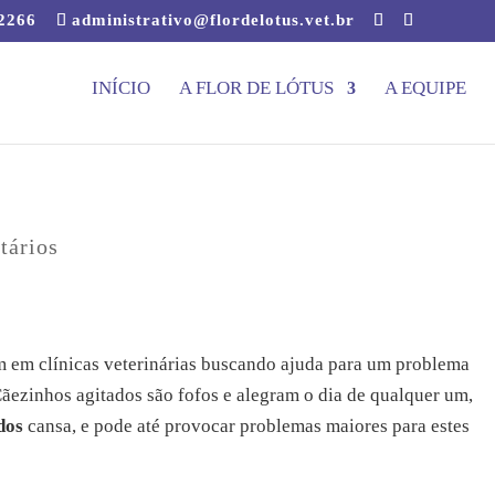
-2266
administrativo@flordelotus.vet.br
INÍCIO
A FLOR DE LÓTUS
A EQUIPE
tários
m em clínicas veterinárias buscando ajuda para um problema
Cãezinhos agitados são fofos e alegram o dia de qualquer um,
dos
cansa, e pode até provocar problemas maiores para estes