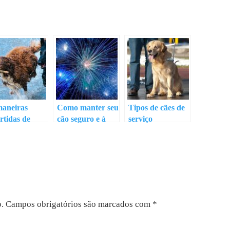
maneiras
Como manter seu
Tipos de cães de
rtidas de
cão seguro e à
serviço
citar seu cão
vontade com
fogos de artifício
o.
Campos obrigatórios são marcados com
*