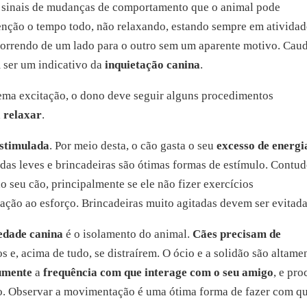
s sinais de mudanças de comportamento que o animal pode
nção o tempo todo, não relaxando, estando sempre em atividad
 correndo de um lado para o outro sem um aparente motivo. Cau
ser um indicativo da
inquietação canina
.
ema excitação, o dono deve seguir alguns procedimentos
a relaxar
.
estimulada
. Por meio desta, o cão gasta o seu
excesso de energi
das leves e brincadeiras são ótimas formas de estímulo. Contud
o seu cão, principalmente se ele não fizer exercícios
ação ao esforço. Brincadeiras muito agitadas devem ser evitada
edade canina
é o isolamento do animal.
Cães precisam de
os e, acima de tudo, se distraírem. O ócio e a solidão são altame
umente
a
frequência com que interage com o seu amigo
, e pro
lo. Observar a movimentação é uma ótima forma de fazer com q