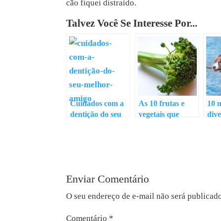
cão fiquei distraído.
Talvez Você Se Interesse Por...
Cuidados com a
As 10 frutas e
10 
dentição do seu
vegetais que
dive
melhor amigo:
ajudam na
exer
como limpar os
nutrição dos cães
dentes dos cães
Enviar Comentário
O seu endereço de e-mail não será publicad
Comentário
*