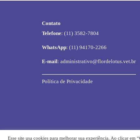
Contato
Telefone
: (11) 3582-7804
WhatsApp
: (11) 94170-2266
E-mail
:
administrativo@flordelotus.vet.br
Política de Privacidade
Esse site usa cookies para melhorar sua experiência. Ao clicar em