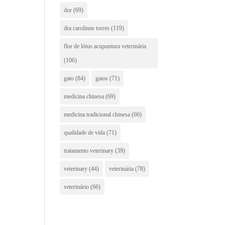
dor
(69)
dra carolinne torres
(119)
flor de lótus acupuntura veterinária
(106)
gato
(84)
gatos
(71)
medicina chinesa
(69)
medicina tradicional chinesa
(66)
qualidade de vida
(71)
tratamento veterinary
(39)
veterinary
(44)
veterinária
(78)
veterinário
(66)