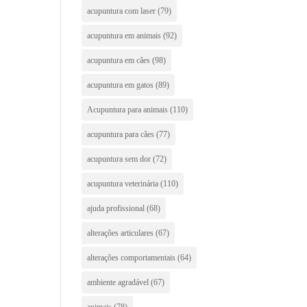
acupuntura com laser
(79)
acupuntura em animais
(92)
acupuntura em cães
(98)
acupuntura em gatos
(89)
Acupuntura para animais
(110)
acupuntura para cães
(77)
acupuntura sem dor
(72)
acupuntura veterinária
(110)
ajuda profissional
(68)
alterações articulares
(67)
alterações comportamentais
(64)
ambiente agradável
(67)
animais
(78)