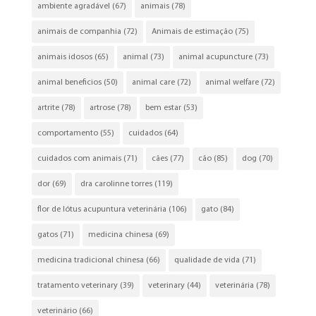
ambiente agradável
(67)
animais
(78)
animais de companhia
(72)
Animais de estimação
(75)
animais idosos
(65)
animal
(73)
animal acupuncture
(73)
animal beneficios
(50)
animal care
(72)
animal welfare
(72)
artrite
(78)
artrose
(78)
bem estar
(53)
comportamento
(55)
cuidados
(64)
cuidados com animais
(71)
cães
(77)
cão
(85)
dog
(70)
dor
(69)
dra carolinne torres
(119)
flor de lótus acupuntura veterinária
(106)
gato
(84)
gatos
(71)
medicina chinesa
(69)
medicina tradicional chinesa
(66)
qualidade de vida
(71)
tratamento veterinary
(39)
veterinary
(44)
veterinária
(78)
veterinário
(66)