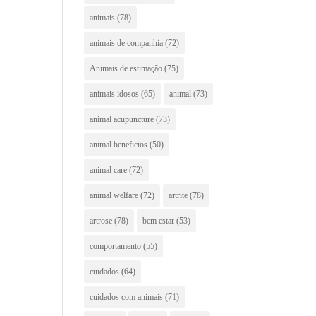
animais
(78)
animais de companhia
(72)
Animais de estimação
(75)
animais idosos
(65)
animal
(73)
animal acupuncture
(73)
animal beneficios
(50)
animal care
(72)
animal welfare
(72)
artrite
(78)
artrose
(78)
bem estar
(53)
comportamento
(55)
cuidados
(64)
cuidados com animais
(71)