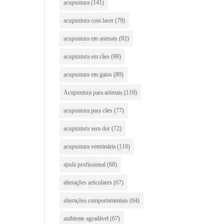
acupuntura
(141)
acupuntura com laser
(79)
acupuntura em animais
(92)
acupuntura em cães
(98)
acupuntura em gatos
(89)
Acupuntura para animais
(110)
acupuntura para cães
(77)
acupuntura sem dor
(72)
acupuntura veterinária
(110)
ajuda profissional
(68)
alterações articulares
(67)
alterações comportamentais
(64)
ambiente agradável
(67)