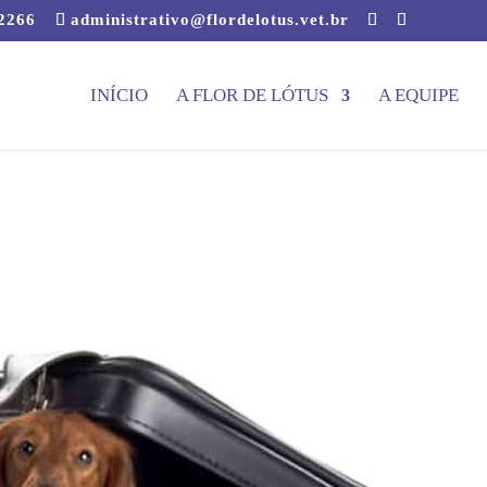
-2266
administrativo@flordelotus.vet.br
INÍCIO
A FLOR DE LÓTUS
A EQUIPE