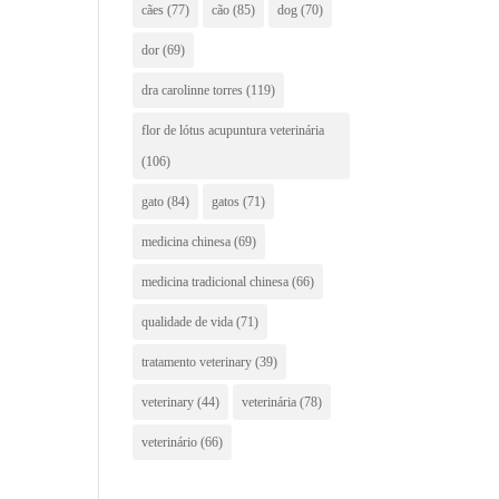
cães
(77)
cão
(85)
dog
(70)
dor
(69)
dra carolinne torres
(119)
flor de lótus acupuntura veterinária
(106)
gato
(84)
gatos
(71)
medicina chinesa
(69)
medicina tradicional chinesa
(66)
qualidade de vida
(71)
tratamento veterinary
(39)
veterinary
(44)
veterinária
(78)
veterinário
(66)