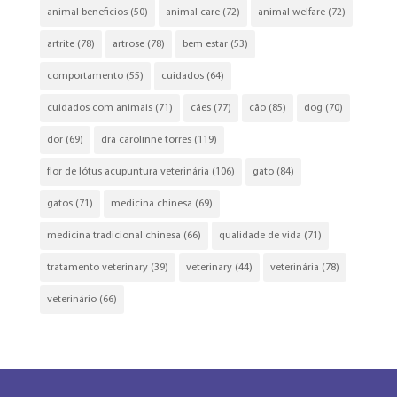
animal beneficios
(50)
animal care
(72)
animal welfare
(72)
artrite
(78)
artrose
(78)
bem estar
(53)
comportamento
(55)
cuidados
(64)
cuidados com animais
(71)
cães
(77)
cão
(85)
dog
(70)
dor
(69)
dra carolinne torres
(119)
flor de lótus acupuntura veterinária
(106)
gato
(84)
gatos
(71)
medicina chinesa
(69)
medicina tradicional chinesa
(66)
qualidade de vida
(71)
tratamento veterinary
(39)
veterinary
(44)
veterinária
(78)
veterinário
(66)