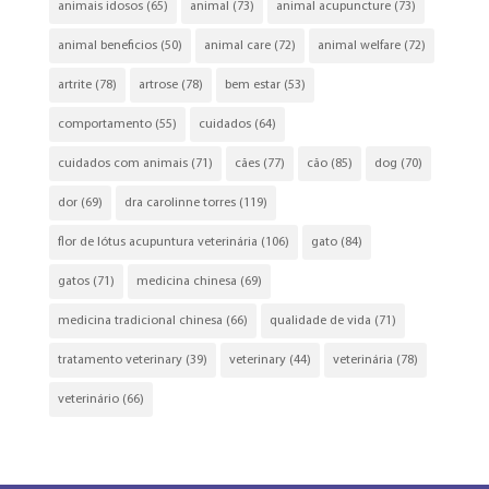
animais idosos
(65)
animal
(73)
animal acupuncture
(73)
animal beneficios
(50)
animal care
(72)
animal welfare
(72)
artrite
(78)
artrose
(78)
bem estar
(53)
comportamento
(55)
cuidados
(64)
cuidados com animais
(71)
cães
(77)
cão
(85)
dog
(70)
dor
(69)
dra carolinne torres
(119)
flor de lótus acupuntura veterinária
(106)
gato
(84)
gatos
(71)
medicina chinesa
(69)
medicina tradicional chinesa
(66)
qualidade de vida
(71)
tratamento veterinary
(39)
veterinary
(44)
veterinária
(78)
veterinário
(66)