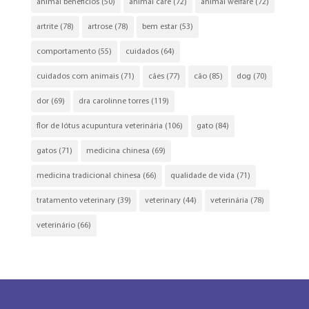
animal beneficios
(50)
animal care
(72)
animal welfare
(72)
artrite
(78)
artrose
(78)
bem estar
(53)
comportamento
(55)
cuidados
(64)
cuidados com animais
(71)
cães
(77)
cão
(85)
dog
(70)
dor
(69)
dra carolinne torres
(119)
flor de lótus acupuntura veterinária
(106)
gato
(84)
gatos
(71)
medicina chinesa
(69)
medicina tradicional chinesa
(66)
qualidade de vida
(71)
tratamento veterinary
(39)
veterinary
(44)
veterinária
(78)
veterinário
(66)