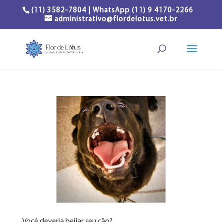
(11) 3582-7804 | WhatsApp (11) 9 4170-2266
administrativo@flordelotus.vet.br
Você deveria beijar seu cão?