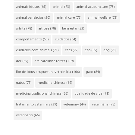
animais idosos
(65)
animal
(73)
animal acupuncture
(73)
animal beneficios
(50)
animal care
(72)
animal welfare
(72)
artrite
(78)
artrose
(78)
bem estar
(53)
comportamento
(55)
cuidados
(64)
cuidados com animais
(71)
cães
(77)
cão
(85)
dog
(70)
dor
(69)
dra carolinne torres
(119)
flor de lótus acupuntura veterinária
(106)
gato
(84)
gatos
(71)
medicina chinesa
(69)
medicina tradicional chinesa
(66)
qualidade de vida
(71)
tratamento veterinary
(39)
veterinary
(44)
veterinária
(78)
veterinário
(66)