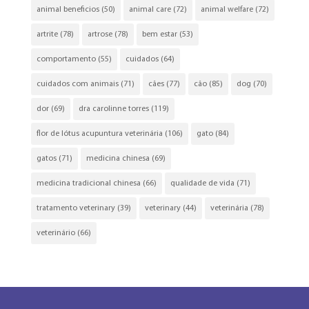
animal beneficios
(50)
animal care
(72)
animal welfare
(72)
artrite
(78)
artrose
(78)
bem estar
(53)
comportamento
(55)
cuidados
(64)
cuidados com animais
(71)
cães
(77)
cão
(85)
dog
(70)
dor
(69)
dra carolinne torres
(119)
flor de lótus acupuntura veterinária
(106)
gato
(84)
gatos
(71)
medicina chinesa
(69)
medicina tradicional chinesa
(66)
qualidade de vida
(71)
tratamento veterinary
(39)
veterinary
(44)
veterinária
(78)
veterinário
(66)