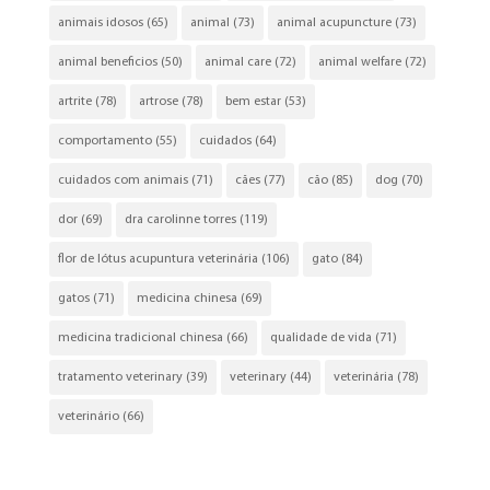
animais idosos
(65)
animal
(73)
animal acupuncture
(73)
animal beneficios
(50)
animal care
(72)
animal welfare
(72)
artrite
(78)
artrose
(78)
bem estar
(53)
comportamento
(55)
cuidados
(64)
cuidados com animais
(71)
cães
(77)
cão
(85)
dog
(70)
dor
(69)
dra carolinne torres
(119)
flor de lótus acupuntura veterinária
(106)
gato
(84)
gatos
(71)
medicina chinesa
(69)
medicina tradicional chinesa
(66)
qualidade de vida
(71)
tratamento veterinary
(39)
veterinary
(44)
veterinária
(78)
veterinário
(66)