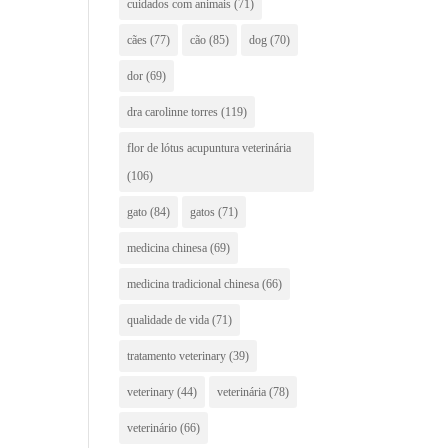
cuidados com animais
(71)
cães
(77)
cão
(85)
dog
(70)
dor
(69)
dra carolinne torres
(119)
flor de lótus acupuntura veterinária
(106)
gato
(84)
gatos
(71)
medicina chinesa
(69)
medicina tradicional chinesa
(66)
qualidade de vida
(71)
tratamento veterinary
(39)
veterinary
(44)
veterinária
(78)
veterinário
(66)