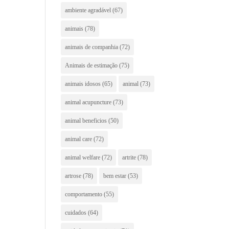
ambiente agradável
(67)
animais
(78)
animais de companhia
(72)
Animais de estimação
(75)
animais idosos
(65)
animal
(73)
animal acupuncture
(73)
animal beneficios
(50)
animal care
(72)
animal welfare
(72)
artrite
(78)
artrose
(78)
bem estar
(53)
comportamento
(55)
cuidados
(64)