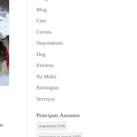
Blog
Care
Cursos
Depoimento
Dog
Eventos
Na Mídia
Patologias
Serviços
Principais Assuntos
om
acupuncture
(118)
acupuncture in animals
(103)