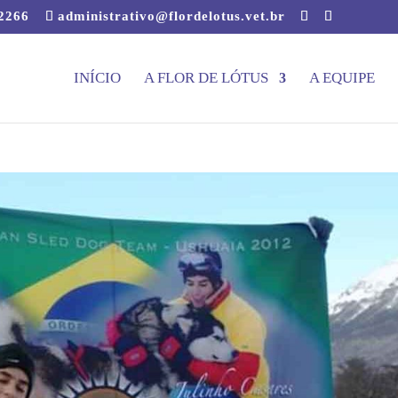
-2266
administrativo@flordelotus.vet.br
INÍCIO
A FLOR DE LÓTUS
A EQUIPE