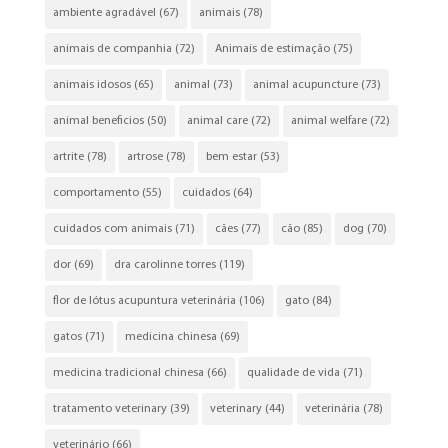
ambiente agradável
(67)
animais
(78)
animais de companhia
(72)
Animais de estimação
(75)
animais idosos
(65)
animal
(73)
animal acupuncture
(73)
animal beneficios
(50)
animal care
(72)
animal welfare
(72)
artrite
(78)
artrose
(78)
bem estar
(53)
comportamento
(55)
cuidados
(64)
cuidados com animais
(71)
cães
(77)
cão
(85)
dog
(70)
dor
(69)
dra carolinne torres
(119)
flor de lótus acupuntura veterinária
(106)
gato
(84)
gatos
(71)
medicina chinesa
(69)
medicina tradicional chinesa
(66)
qualidade de vida
(71)
tratamento veterinary
(39)
veterinary
(44)
veterinária
(78)
veterinário
(66)