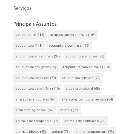
Serviços
Principais Assuntos
acupuncture
(118)
acupuncture in animals
(103)
acupuntura
(141)
acupuntura com laser
(79)
acupuntura em animais
(92)
acupuntura em cães
(98)
acupuntura em gatos
(89)
Acupuntura para animais
(110)
acupuntura para cães
(77)
acupuntura sem dor
(72)
acupuntura veterinária
(110)
ajuda profissional
(68)
alterações articulares
(67)
alterações comportamentais
(64)
ambiente agradável
(67)
animais
(78)
animais de companhia
(72)
Animais de estimação
(75)
animais idosos
(65)
animal
(73)
animal acupuncture
(73)