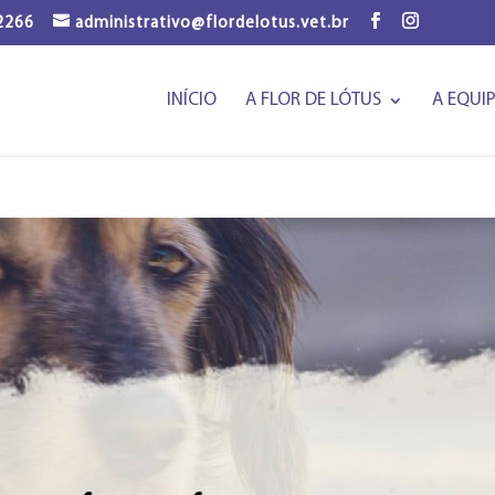
-2266
administrativo@flordelotus.vet.br
INÍCIO
A FLOR DE LÓTUS
A EQUI