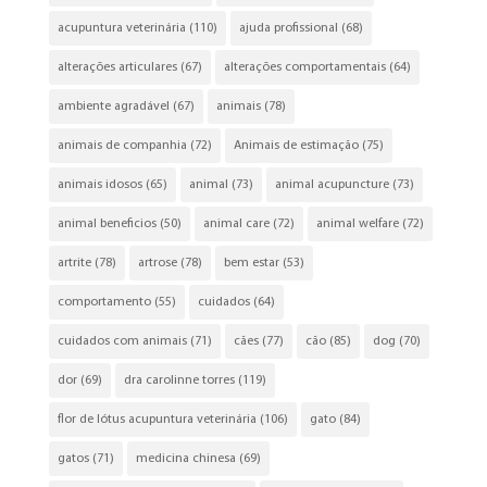
acupuntura veterinária
(110)
ajuda profissional
(68)
alterações articulares
(67)
alterações comportamentais
(64)
ambiente agradável
(67)
animais
(78)
animais de companhia
(72)
Animais de estimação
(75)
animais idosos
(65)
animal
(73)
animal acupuncture
(73)
animal beneficios
(50)
animal care
(72)
animal welfare
(72)
artrite
(78)
artrose
(78)
bem estar
(53)
comportamento
(55)
cuidados
(64)
cuidados com animais
(71)
cães
(77)
cão
(85)
dog
(70)
dor
(69)
dra carolinne torres
(119)
flor de lótus acupuntura veterinária
(106)
gato
(84)
gatos
(71)
medicina chinesa
(69)