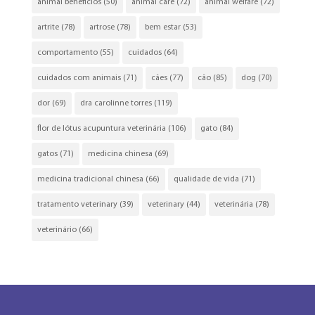
animal beneficios
(50)
animal care
(72)
animal welfare
(72)
artrite
(78)
artrose
(78)
bem estar
(53)
comportamento
(55)
cuidados
(64)
cuidados com animais
(71)
cães
(77)
cão
(85)
dog
(70)
dor
(69)
dra carolinne torres
(119)
flor de lótus acupuntura veterinária
(106)
gato
(84)
gatos
(71)
medicina chinesa
(69)
medicina tradicional chinesa
(66)
qualidade de vida
(71)
tratamento veterinary
(39)
veterinary
(44)
veterinária
(78)
veterinário
(66)