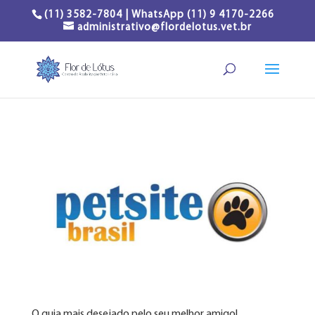
(11) 3582-7804 | WhatsApp (11) 9 4170-2266
administrativo@flordelotus.vet.br
O guia mais desejado pelo seu melhor amigo!