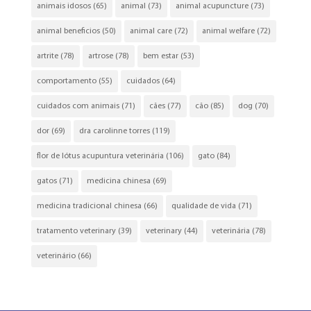
animais idosos
(65)
animal
(73)
animal acupuncture
(73)
animal beneficios
(50)
animal care
(72)
animal welfare
(72)
artrite
(78)
artrose
(78)
bem estar
(53)
comportamento
(55)
cuidados
(64)
cuidados com animais
(71)
cães
(77)
cão
(85)
dog
(70)
dor
(69)
dra carolinne torres
(119)
flor de lótus acupuntura veterinária
(106)
gato
(84)
gatos
(71)
medicina chinesa
(69)
medicina tradicional chinesa
(66)
qualidade de vida
(71)
tratamento veterinary
(39)
veterinary
(44)
veterinária
(78)
veterinário
(66)