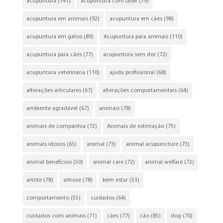
acupuntura
(141)
acupuntura com laser
(79)
acupuntura em animais
(92)
acupuntura em cães
(98)
acupuntura em gatos
(89)
Acupuntura para animais
(110)
acupuntura para cães
(77)
acupuntura sem dor
(72)
acupuntura veterinária
(110)
ajuda profissional
(68)
alterações articulares
(67)
alterações comportamentais
(64)
ambiente agradável
(67)
animais
(78)
animais de companhia
(72)
Animais de estimação
(75)
animais idosos
(65)
animal
(73)
animal acupuncture
(73)
animal beneficios
(50)
animal care
(72)
animal welfare
(72)
artrite
(78)
artrose
(78)
bem estar
(53)
comportamento
(55)
cuidados
(64)
cuidados com animais
(71)
cães
(77)
cão
(85)
dog
(70)