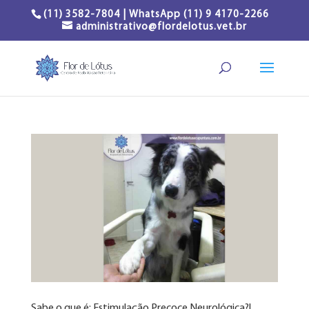
(11) 3582-7804 | WhatsApp (11) 9 4170-2266
administrativo@flordelotus.vet.br
Sabe o que é: Estimulação Precoce Neurológica?!