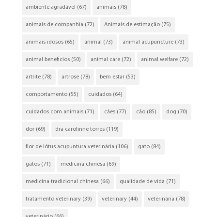
ambiente agradável
(67)
animais
(78)
animais de companhia
(72)
Animais de estimação
(75)
animais idosos
(65)
animal
(73)
animal acupuncture
(73)
animal beneficios
(50)
animal care
(72)
animal welfare
(72)
artrite
(78)
artrose
(78)
bem estar
(53)
comportamento
(55)
cuidados
(64)
cuidados com animais
(71)
cães
(77)
cão
(85)
dog
(70)
dor
(69)
dra carolinne torres
(119)
flor de lótus acupuntura veterinária
(106)
gato
(84)
gatos
(71)
medicina chinesa
(69)
medicina tradicional chinesa
(66)
qualidade de vida
(71)
tratamento veterinary
(39)
veterinary
(44)
veterinária
(78)
veterinário
(66)