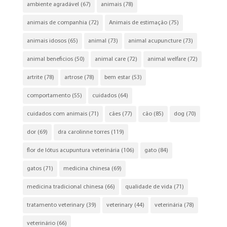
ambiente agradável
(67)
animais
(78)
animais de companhia
(72)
Animais de estimação
(75)
animais idosos
(65)
animal
(73)
animal acupuncture
(73)
animal beneficios
(50)
animal care
(72)
animal welfare
(72)
artrite
(78)
artrose
(78)
bem estar
(53)
comportamento
(55)
cuidados
(64)
cuidados com animais
(71)
cães
(77)
cão
(85)
dog
(70)
dor
(69)
dra carolinne torres
(119)
flor de lótus acupuntura veterinária
(106)
gato
(84)
gatos
(71)
medicina chinesa
(69)
medicina tradicional chinesa
(66)
qualidade de vida
(71)
tratamento veterinary
(39)
veterinary
(44)
veterinária
(78)
veterinário
(66)