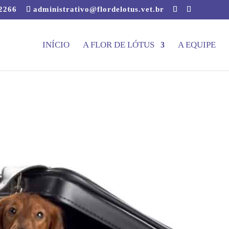
-2266
administrativo@flordelotus.vet.br
INÍCIO
A FLOR DE LÓTUS
A EQUIPE