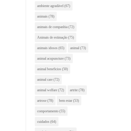
ambiente agradável
(67)
animais
(78)
animais de companhia
(72)
Animais de estimação
(75)
animais idosos
(65)
animal
(73)
animal acupuncture
(73)
animal beneficios
(50)
animal care
(72)
animal welfare
(72)
artrite
(78)
artrose
(78)
bem estar
(53)
comportamento
(55)
cuidados
(64)