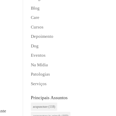
Blog
Care
Cursos
Depoimento
Dog
Eventos
Na Mídia
Patologias
Serviços
Principais Assuntos
acupuncture
(118)
ante
acupuncture in animals
(103)