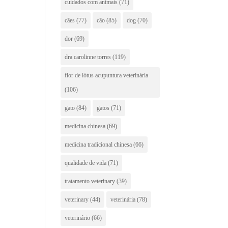
cuidados com animais
(71)
cães
(77)
cão
(85)
dog
(70)
dor
(69)
dra carolinne torres
(119)
flor de lótus acupuntura veterinária
(106)
gato
(84)
gatos
(71)
medicina chinesa
(69)
medicina tradicional chinesa
(66)
qualidade de vida
(71)
tratamento veterinary
(39)
veterinary
(44)
veterinária
(78)
veterinário
(66)