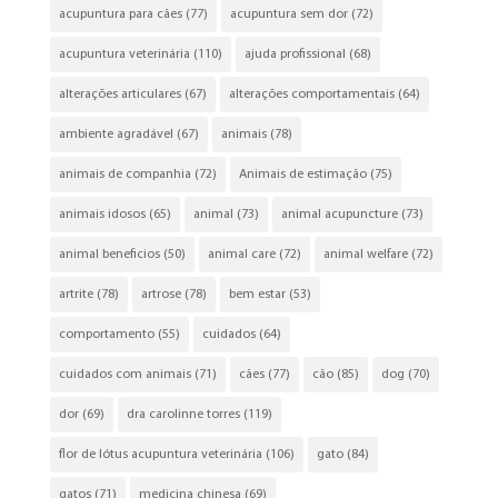
acupuntura para cães
(77)
acupuntura sem dor
(72)
acupuntura veterinária
(110)
ajuda profissional
(68)
alterações articulares
(67)
alterações comportamentais
(64)
ambiente agradável
(67)
animais
(78)
animais de companhia
(72)
Animais de estimação
(75)
animais idosos
(65)
animal
(73)
animal acupuncture
(73)
animal beneficios
(50)
animal care
(72)
animal welfare
(72)
artrite
(78)
artrose
(78)
bem estar
(53)
comportamento
(55)
cuidados
(64)
cuidados com animais
(71)
cães
(77)
cão
(85)
dog
(70)
dor
(69)
dra carolinne torres
(119)
flor de lótus acupuntura veterinária
(106)
gato
(84)
gatos
(71)
medicina chinesa
(69)