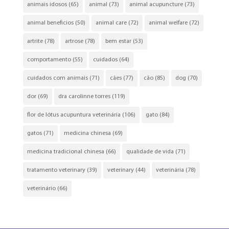
animais idosos
(65)
animal
(73)
animal acupuncture
(73)
animal beneficios
(50)
animal care
(72)
animal welfare
(72)
artrite
(78)
artrose
(78)
bem estar
(53)
comportamento
(55)
cuidados
(64)
cuidados com animais
(71)
cães
(77)
cão
(85)
dog
(70)
dor
(69)
dra carolinne torres
(119)
flor de lótus acupuntura veterinária
(106)
gato
(84)
gatos
(71)
medicina chinesa
(69)
medicina tradicional chinesa
(66)
qualidade de vida
(71)
tratamento veterinary
(39)
veterinary
(44)
veterinária
(78)
veterinário
(66)