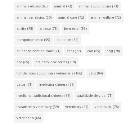
animais idosos
(65)
animal
(73)
animal acupuncture
(73)
animal beneficios
(50)
animal care
(72)
animal welfare
(72)
artrite
(78)
artrose
(78)
bem estar
(53)
comportamento
(55)
cuidados
(64)
cuidados com animais
(71)
cães
(77)
cão
(85)
dog
(70)
dor
(69)
dra carolinne torres
(119)
flor de lótus acupuntura veterinária
(106)
gato
(84)
gatos
(71)
medicina chinesa
(69)
medicina tradicional chinesa
(66)
qualidade de vida
(71)
tratamento veterinary
(39)
veterinary
(44)
veterinária
(78)
veterinário
(66)