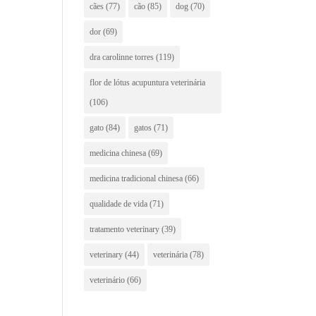
cães
(77)
cão
(85)
dog
(70)
dor
(69)
dra carolinne torres
(119)
flor de lótus acupuntura veterinária
(106)
gato
(84)
gatos
(71)
medicina chinesa
(69)
medicina tradicional chinesa
(66)
qualidade de vida
(71)
tratamento veterinary
(39)
veterinary
(44)
veterinária
(78)
veterinário
(66)