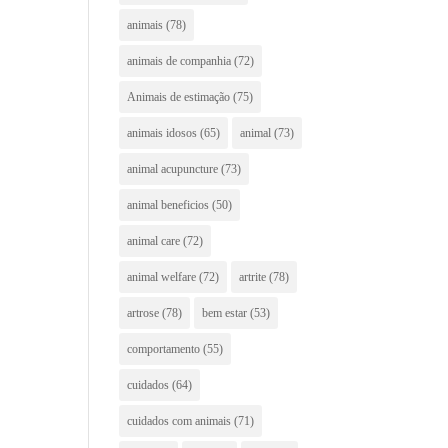
animais
(78)
animais de companhia
(72)
Animais de estimação
(75)
animais idosos
(65)
animal
(73)
animal acupuncture
(73)
animal beneficios
(50)
animal care
(72)
animal welfare
(72)
artrite
(78)
artrose
(78)
bem estar
(53)
comportamento
(55)
cuidados
(64)
cuidados com animais
(71)