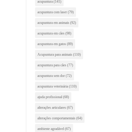
acupuntura
(141)
acupuntura com laser
(79)
acupuntura em animais
(92)
acupuntura em cães
(98)
acupuntura em gatos
(89)
Acupuntura para animais
(110)
acupuntura para cães
(77)
acupuntura sem dor
(72)
acupuntura veterinária
(110)
ajuda profissional
(68)
alterações articulares
(67)
alterações comportamentais
(64)
ambiente agradável
(67)