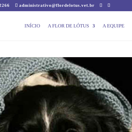
-2266
administrativo@flordelotus.vet.br
INÍCIO
A FLOR DE LÓTUS
A EQUIPE