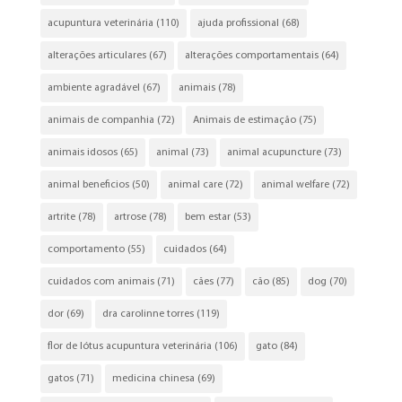
acupuntura veterinária
(110)
ajuda profissional
(68)
alterações articulares
(67)
alterações comportamentais
(64)
ambiente agradável
(67)
animais
(78)
animais de companhia
(72)
Animais de estimação
(75)
animais idosos
(65)
animal
(73)
animal acupuncture
(73)
animal beneficios
(50)
animal care
(72)
animal welfare
(72)
artrite
(78)
artrose
(78)
bem estar
(53)
comportamento
(55)
cuidados
(64)
cuidados com animais
(71)
cães
(77)
cão
(85)
dog
(70)
dor
(69)
dra carolinne torres
(119)
flor de lótus acupuntura veterinária
(106)
gato
(84)
gatos
(71)
medicina chinesa
(69)