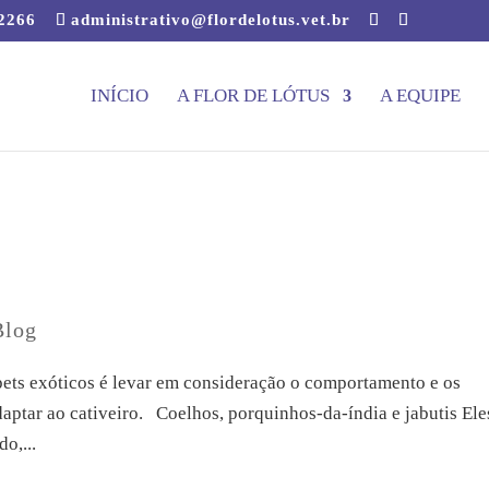
-2266
administrativo@flordelotus.vet.br
INÍCIO
A FLOR DE LÓTUS
A EQUIPE
Blog
pets exóticos é levar em consideração o comportamento e os
daptar ao cativeiro. Coelhos, porquinhos-da-índia e jabutis Ele
o,...