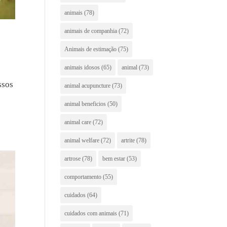
animais
(78)
animais de companhia
(72)
Animais de estimação
(75)
animais idosos
(65)
animal
(73)
ssos
animal acupuncture
(73)
animal beneficios
(50)
animal care
(72)
animal welfare
(72)
artrite
(78)
artrose
(78)
bem estar
(53)
comportamento
(55)
cuidados
(64)
cuidados com animais
(71)