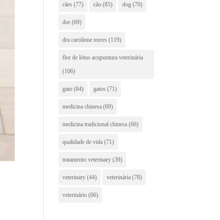
cães
(77)
cão
(85)
dog
(70)
dor
(69)
dra carolinne torres
(119)
flor de lótus acupuntura veterinária
(106)
gato
(84)
gatos
(71)
medicina chinesa
(69)
medicina tradicional chinesa
(66)
qualidade de vida
(71)
tratamento veterinary
(39)
veterinary
(44)
veterinária
(78)
veterinário
(66)