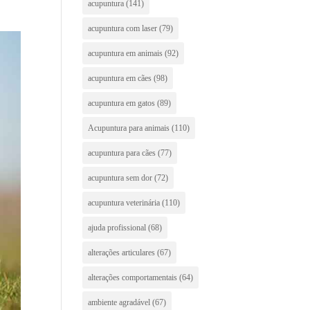
acupuntura
(141)
acupuntura com laser
(79)
acupuntura em animais
(92)
acupuntura em cães
(98)
acupuntura em gatos
(89)
Acupuntura para animais
(110)
acupuntura para cães
(77)
acupuntura sem dor
(72)
acupuntura veterinária
(110)
ajuda profissional
(68)
alterações articulares
(67)
alterações comportamentais
(64)
ambiente agradável
(67)