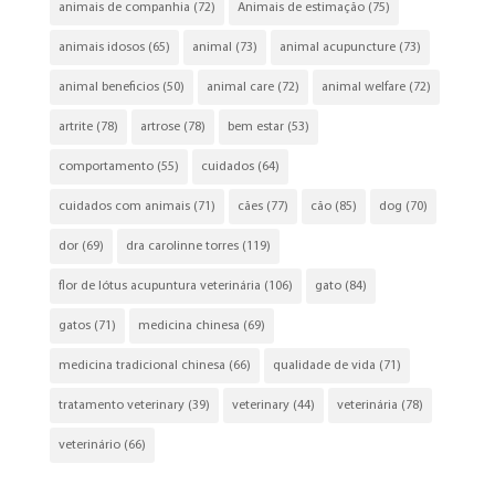
animais de companhia
(72)
Animais de estimação
(75)
animais idosos
(65)
animal
(73)
animal acupuncture
(73)
animal beneficios
(50)
animal care
(72)
animal welfare
(72)
artrite
(78)
artrose
(78)
bem estar
(53)
comportamento
(55)
cuidados
(64)
cuidados com animais
(71)
cães
(77)
cão
(85)
dog
(70)
dor
(69)
dra carolinne torres
(119)
flor de lótus acupuntura veterinária
(106)
gato
(84)
gatos
(71)
medicina chinesa
(69)
medicina tradicional chinesa
(66)
qualidade de vida
(71)
tratamento veterinary
(39)
veterinary
(44)
veterinária
(78)
veterinário
(66)