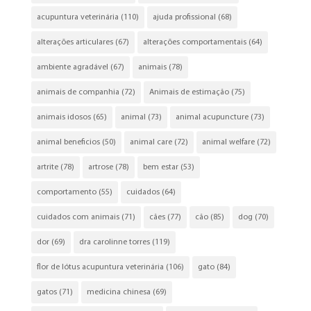
acupuntura veterinária
(110)
ajuda profissional
(68)
alterações articulares
(67)
alterações comportamentais
(64)
ambiente agradável
(67)
animais
(78)
animais de companhia
(72)
Animais de estimação
(75)
animais idosos
(65)
animal
(73)
animal acupuncture
(73)
animal beneficios
(50)
animal care
(72)
animal welfare
(72)
artrite
(78)
artrose
(78)
bem estar
(53)
comportamento
(55)
cuidados
(64)
cuidados com animais
(71)
cães
(77)
cão
(85)
dog
(70)
dor
(69)
dra carolinne torres
(119)
flor de lótus acupuntura veterinária
(106)
gato
(84)
gatos
(71)
medicina chinesa
(69)