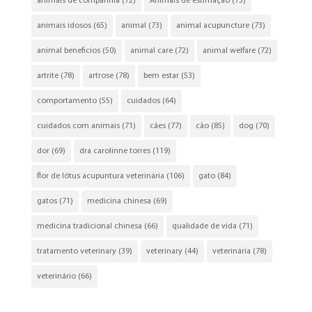
animais de companhia
(72)
Animais de estimação
(75)
animais idosos
(65)
animal
(73)
animal acupuncture
(73)
animal beneficios
(50)
animal care
(72)
animal welfare
(72)
artrite
(78)
artrose
(78)
bem estar
(53)
comportamento
(55)
cuidados
(64)
cuidados com animais
(71)
cães
(77)
cão
(85)
dog
(70)
dor
(69)
dra carolinne torres
(119)
flor de lótus acupuntura veterinária
(106)
gato
(84)
gatos
(71)
medicina chinesa
(69)
medicina tradicional chinesa
(66)
qualidade de vida
(71)
tratamento veterinary
(39)
veterinary
(44)
veterinária
(78)
veterinário
(66)