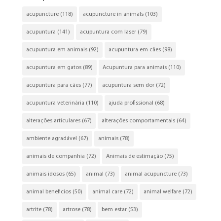
acupuncture
(118)
acupuncture in animals
(103)
acupuntura
(141)
acupuntura com laser
(79)
acupuntura em animais
(92)
acupuntura em cães
(98)
acupuntura em gatos
(89)
Acupuntura para animais
(110)
acupuntura para cães
(77)
acupuntura sem dor
(72)
acupuntura veterinária
(110)
ajuda profissional
(68)
alterações articulares
(67)
alterações comportamentais
(64)
ambiente agradável
(67)
animais
(78)
animais de companhia
(72)
Animais de estimação
(75)
animais idosos
(65)
animal
(73)
animal acupuncture
(73)
animal beneficios
(50)
animal care
(72)
animal welfare
(72)
artrite
(78)
artrose
(78)
bem estar
(53)