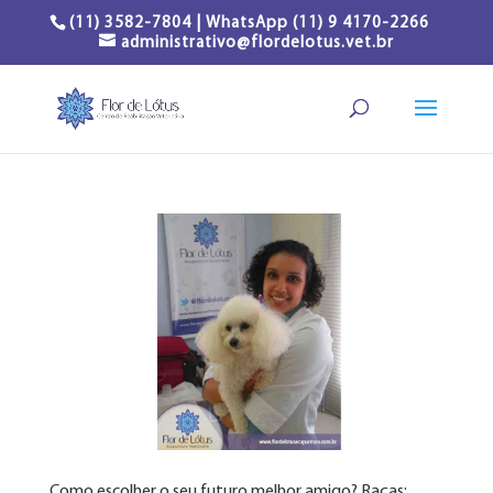
(11) 3582-7804 | WhatsApp (11) 9 4170-2266
administrativo@flordelotus.vet.br
Como escolher o seu futuro melhor amigo? Raças: