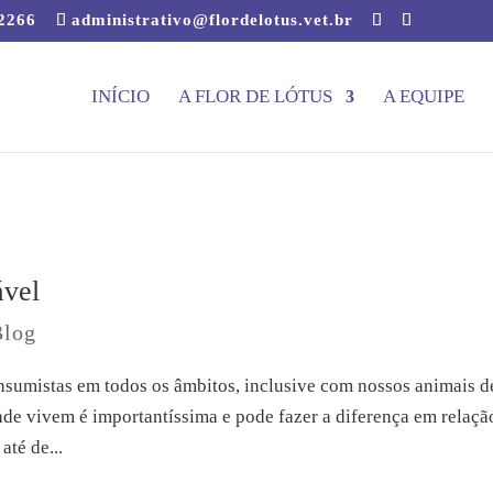
-2266
administrativo@flordelotus.vet.br
INÍCIO
A FLOR DE LÓTUS
A EQUIPE
ável
Blog
sumistas em todos os âmbitos, inclusive com nossos animais d
nde vivem é importantíssima e pode fazer a diferença em relaçã
até de...