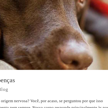
oenças
Blog
e origem nervosa? Você, por acaso, se perguntou por que isso
imento nem sempre. Nosso corpo responde principalmente às no