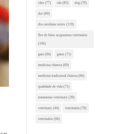
cães
(77)
cão
(85)
dog
(70)
dor
(69)
dra carolinne torres
(119)
flor de lótus acupuntura veterinária
(106)
gato
(84)
gatos
(71)
medicina chinesa
(69)
medicina tradicional chinesa
(66)
qualidade de vida
(71)
tratamento veterinary
(39)
veterinary
(44)
veterinária
(78)
veterinário
(66)
ssas