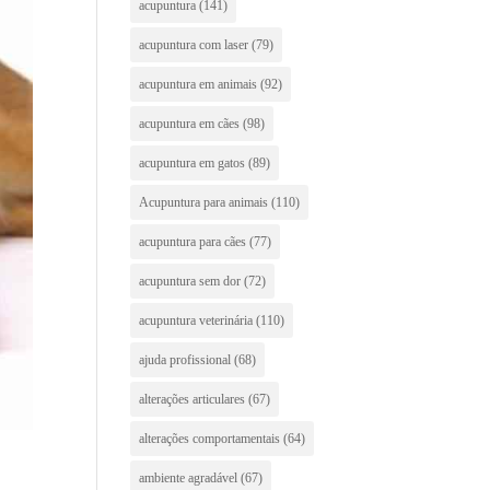
acupuntura
(141)
acupuntura com laser
(79)
acupuntura em animais
(92)
acupuntura em cães
(98)
acupuntura em gatos
(89)
Acupuntura para animais
(110)
acupuntura para cães
(77)
acupuntura sem dor
(72)
acupuntura veterinária
(110)
ajuda profissional
(68)
alterações articulares
(67)
alterações comportamentais
(64)
ambiente agradável
(67)