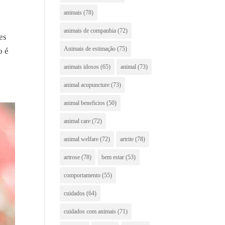
animais
(78)
animais de companhia
(72)
es
Animais de estimação
(75)
o é
animais idosos
(65)
animal
(73)
animal acupuncture
(73)
animal beneficios
(50)
animal care
(72)
animal welfare
(72)
artrite
(78)
artrose
(78)
bem estar
(53)
comportamento
(55)
cuidados
(64)
cuidados com animais
(71)