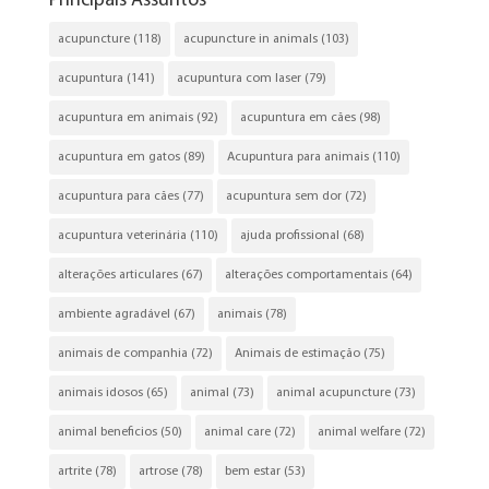
Principais Assuntos
acupuncture
(118)
acupuncture in animals
(103)
acupuntura
(141)
acupuntura com laser
(79)
acupuntura em animais
(92)
acupuntura em cães
(98)
acupuntura em gatos
(89)
Acupuntura para animais
(110)
acupuntura para cães
(77)
acupuntura sem dor
(72)
acupuntura veterinária
(110)
ajuda profissional
(68)
alterações articulares
(67)
alterações comportamentais
(64)
ambiente agradável
(67)
animais
(78)
animais de companhia
(72)
Animais de estimação
(75)
animais idosos
(65)
animal
(73)
animal acupuncture
(73)
animal beneficios
(50)
animal care
(72)
animal welfare
(72)
artrite
(78)
artrose
(78)
bem estar
(53)