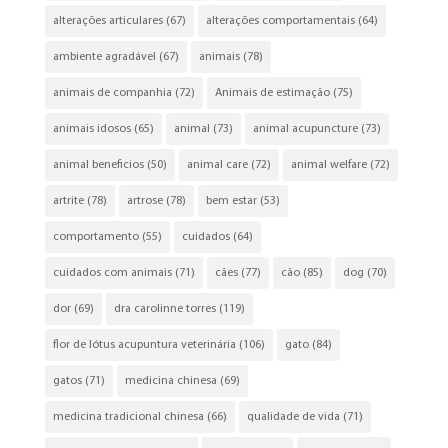
alterações articulares
(67)
alterações comportamentais
(64)
ambiente agradável
(67)
animais
(78)
animais de companhia
(72)
Animais de estimação
(75)
animais idosos
(65)
animal
(73)
animal acupuncture
(73)
animal beneficios
(50)
animal care
(72)
animal welfare
(72)
artrite
(78)
artrose
(78)
bem estar
(53)
comportamento
(55)
cuidados
(64)
cuidados com animais
(71)
cães
(77)
cão
(85)
dog
(70)
dor
(69)
dra carolinne torres
(119)
flor de lótus acupuntura veterinária
(106)
gato
(84)
gatos
(71)
medicina chinesa
(69)
medicina tradicional chinesa
(66)
qualidade de vida
(71)