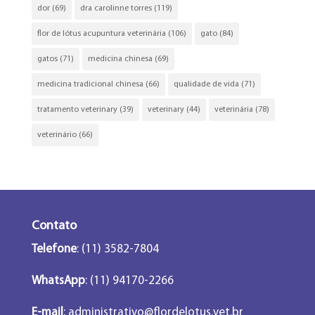
dor
(69)
dra carolinne torres
(119)
flor de lótus acupuntura veterinária
(106)
gato
(84)
gatos
(71)
medicina chinesa
(69)
medicina tradicional chinesa
(66)
qualidade de vida
(71)
tratamento veterinary
(39)
veterinary
(44)
veterinária
(78)
veterinário
(66)
Contato
Telefone
: (11) 3582-7804
WhatsApp
: (11) 94170-2266
E-mail
:
administrativo@flordelotus.vet.br