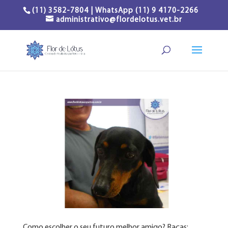
(11) 3582-7804 | WhatsApp (11) 9 4170-2266
administrativo@flordelotus.vet.br
Como escolher o seu futuro melhor amigo? Raças: