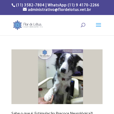
(11) 3582-7804 | WhatsApp (11) 9 4170-2266
administrativo@flordelotus.vet.br
Sabe o que é: Estimulação Precoce Neurológica?!