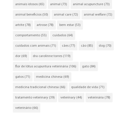
animais idosos
(65)
animal
(73)
animal acupuncture
(73)
animal beneficios
(50)
animal care
(72)
animal welfare
(72)
artrite
(78)
artrose
(78)
bem estar
(53)
comportamento
(55)
cuidados
(64)
cuidados com animais
(71)
cães
(77)
cão
(85)
dog
(70)
dor
(69)
dra carolinne torres
(119)
flor de lótus acupuntura veterinária
(106)
gato
(84)
gatos
(71)
medicina chinesa
(69)
medicina tradicional chinesa
(66)
qualidade de vida
(71)
tratamento veterinary
(39)
veterinary
(44)
veterinária
(78)
veterinário
(66)