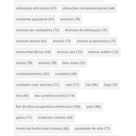
alterações articulares
(67)
alterações comportamentais
(64)
ambiente agradável
(67)
animais
(78)
animais de companhia
(72)
Animais de estimação
(75)
animais idosos
(65)
animal
(73)
animal acupuncture
(73)
animal beneficios
(50)
animal care
(72)
animal welfare
(72)
artrite
(78)
artrose
(78)
bem estar
(53)
comportamento
(55)
cuidados
(64)
cuidados com animais
(71)
cães
(77)
cão
(85)
dog
(70)
dor
(69)
dra carolinne torres
(119)
flor de lótus acupuntura veterinária
(106)
gato
(84)
gatos
(71)
medicina chinesa
(69)
medicina tradicional chinesa
(66)
qualidade de vida
(71)