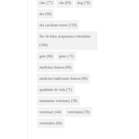
cães
(77)
cão
(85)
dog
(70)
dor
(69)
dra carolinne torres
(119)
flor de lótus acupuntura veterinária
(106)
gato
(84)
gatos
(71)
medicina chinesa
(69)
medicina tradicional chinesa
(66)
qualidade de vida
(71)
tratamento veterinary
(39)
veterinary
(44)
veterinária
(78)
veterinário
(66)