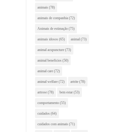
animais
(78)
animais de companhia
(72)
Animais de estimação
(75)
animais idosos
(65)
animal
(73)
animal acupuncture
(73)
animal beneficios
(50)
animal care
(72)
animal welfare
(72)
artrite
(78)
artrose
(78)
bem estar
(53)
comportamento
(55)
cuidados
(64)
cuidados com animais
(71)