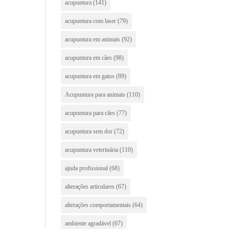
acupuntura
(141)
acupuntura com laser
(79)
acupuntura em animais
(92)
acupuntura em cães
(98)
acupuntura em gatos
(89)
Acupuntura para animais
(110)
acupuntura para cães
(77)
acupuntura sem dor
(72)
acupuntura veterinária
(110)
ajuda profissional
(68)
alterações articulares
(67)
alterações comportamentais
(64)
ambiente agradável
(67)