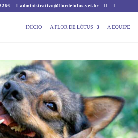
-2266
administrativo@flordelotus.vet.br
INÍCIO
A FLOR DE LÓTUS
A EQUIPE